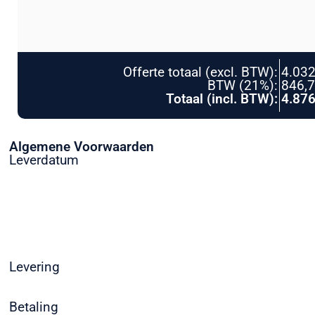
Offerte totaal (excl. BTW):
4.032
BTW (21%):
846,
Totaal (incl. BTW):
4.876
Algemene Voorwaarden
Leverdatum
Levering
Betaling