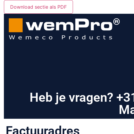
Download sectie als PDF
Heb je vragen? +3
Ma
Factuuradres