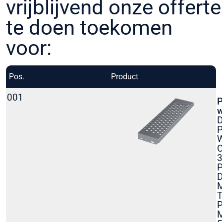
vrijblijvend onze offerte
te doen toekomen
voor:
Pos.
Product
O
001
P
w
D
P
C
P
D
M
T
P
M