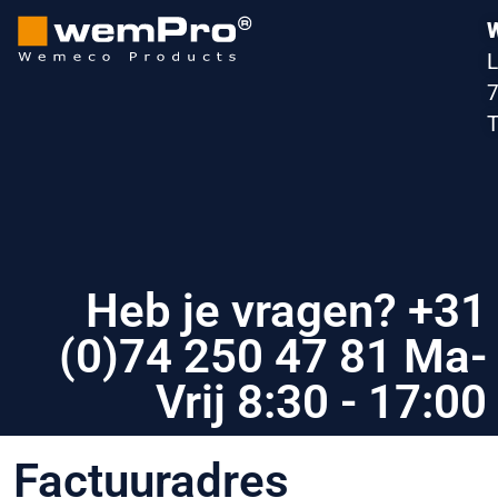
W
L
7
T
Heb je vragen? +31
(0)74 250 47 81 Ma-
Vrij 8:30 - 17:00
Factuuradres