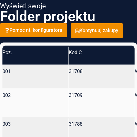
Wyświetl swoje
Folder projektu
Pomoc nt. konfiguratora
Kontynuuj zakupy
Poz.
Kod C
001
31708
002
31709
003
31788