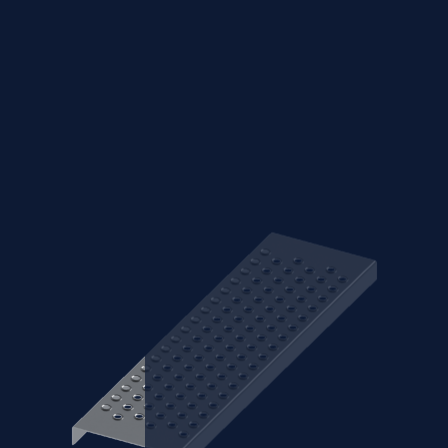
Configureer uw
Perfo-lastrede
Loading...