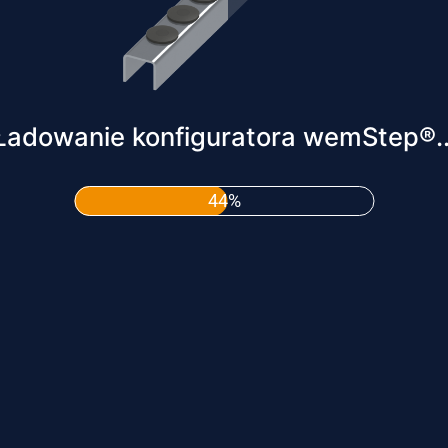
Ładowanie konfiguratora wemStep®..
47%