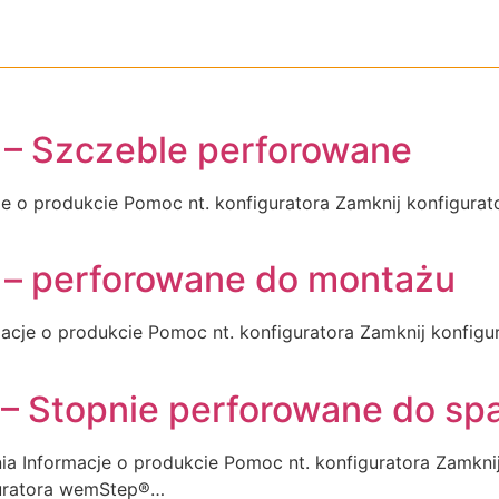
e
Stopnie z wkładkami gumowymi
Stopnie ryflowane
gumowymi
Stopnie ryflowane
Produkty na zamówienie
 – Szczeble perforowane
e o produkcie Pomoc nt. konfiguratora Zamknij konfigurat
 – perforowane do montażu
acje o produkcie Pomoc nt. konfiguratora Zamknij konfigu
– Stopnie perforowane do sp
a Informacje o produkcie Pomoc nt. konfiguratora Zamknij
guratora wemStep®…