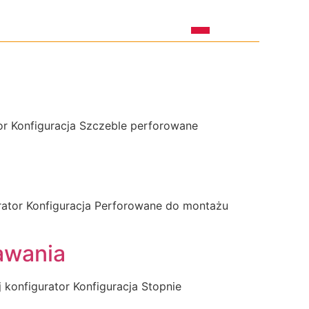
Produkty na zamówienie
O wemStep
Kontakt
or Konfiguracja Szczeble perforowane
rator Konfiguracja Perforowane do montażu
awania
 konfigurator Konfiguracja Stopnie