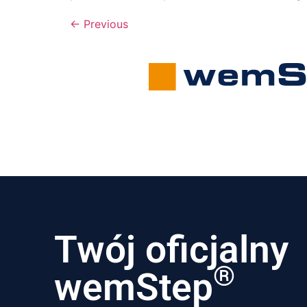
←
Previous
Twój oficjalny
®
wemStep