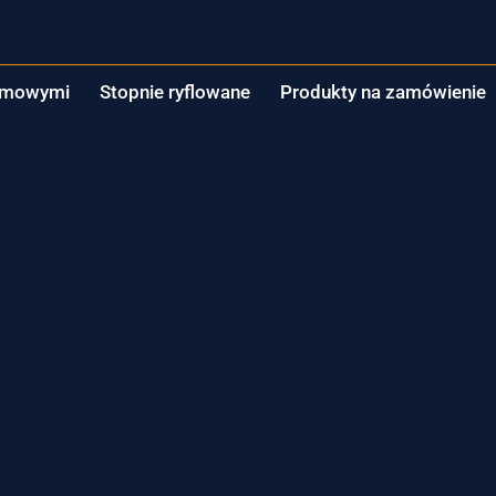
e
Stopnie z wkładkami gumowymi
Stopnie ryflowane
gumowymi
Stopnie ryflowane
Produkty na zamówienie