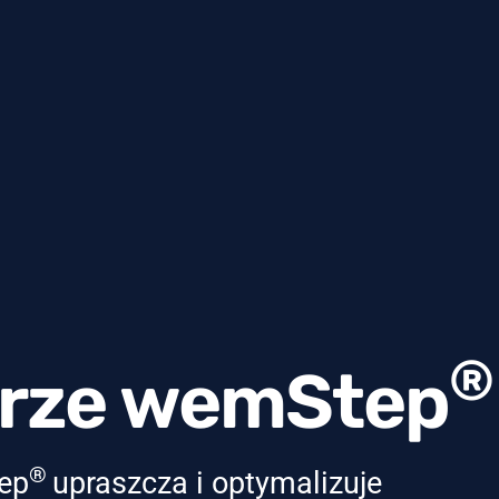
®
orze wemStep
®
tep
upraszcza i optymalizuje