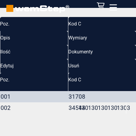
Poz.
Kod C
Opis
Wymiary
Ilość
Dokumenty
Edytuj
Usuń
Poz.
Kod C
001
31708
002
34544
130
130
130
130
130
3