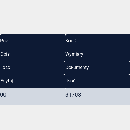
Poz.
Kod C
Opis
Wymiary
Ilość
Dokumenty
Edytuj
Usuń
001
31708